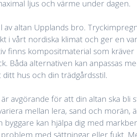
 maximal ljus och värme under dagen.
el av altan Upplands bro. Tryckimpregne
t i vårt nordiska klimat och ger en va
rnativ finns kompositmaterial som kräv
ck. Båda alternativen kan anpassas me
 ditt hus och din trädgårdsstil.
avgörande för att din altan ska bli sta
riera mellan lera, sand och morän, är 
en byggare kan hjälpa dig med markber
år problem med sättningar eller fukt. 