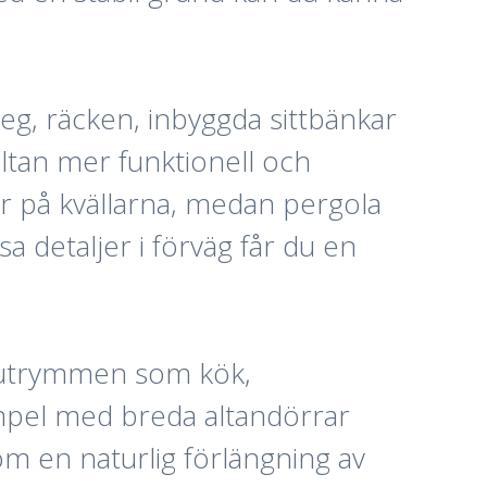
eg, räcken, inbyggda sittbänkar
ltan mer funktionell och
fär på kvällarna, medan pergola
 detaljer i förväg får du en
ll utrymmen som kök,
empel med breda altandörrar
om en naturlig förlängning av