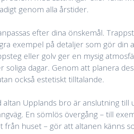
adigt genom alla årstider.
anpassas efter dina önskemål. Trappst
gra exempel på detaljer som gör din a
rappsteg eller golv ger en mysig atmos
r soliga dagar. Genom att planera dessa
tan också estetiskt tilltalande.
d altan Upplands bro är anslutning ti
ångväg. En sömlös övergång – till ex
t från huset – gör att altanen känns s