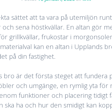
kta sättet att ta vara på utemiljön run
 och sena höstkvällar. En altan gör me
för grillkvällar, frukostar i morgonso
aterialval kan en altan i Upplands bro 
t på din fastighet.
s bro är det första steget att fundera
möbler och umgänge, en rymlig yta för 
nom funktioner och placering tidigt få
n ska ha och hur den smidigt kan koppla