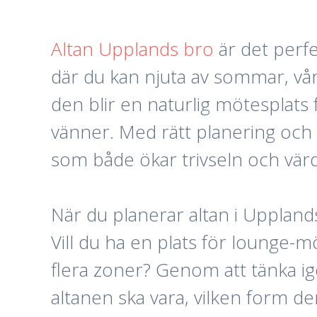
Altan Upplands bro
är det perfe
där du kan njuta av sommar, vår
den blir en naturlig mötesplats 
vänner. Med rätt planering och m
som både ökar trivseln och värde
När du planerar altan i Uppland
Vill du ha en plats för lounge-
flera zoner? Genom att tänka ige
altanen ska vara, vilken form de