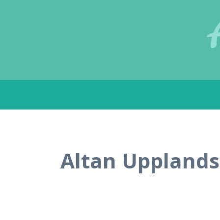
Gå
till
innehåll
Altan Upplands 