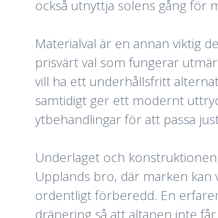
också utnyttja solens gång för
Materialval är en annan viktig d
prisvärt val som fungerar utmärk
vill ha ett underhållsfritt alte
samtidigt ger ett modernt uttry
ytbehandlingar för att passa just
Underlaget och konstruktionen är 
Upplands bro, där marken kan va
ordentligt förberedd. En erfar
dränering så att altanen inte f