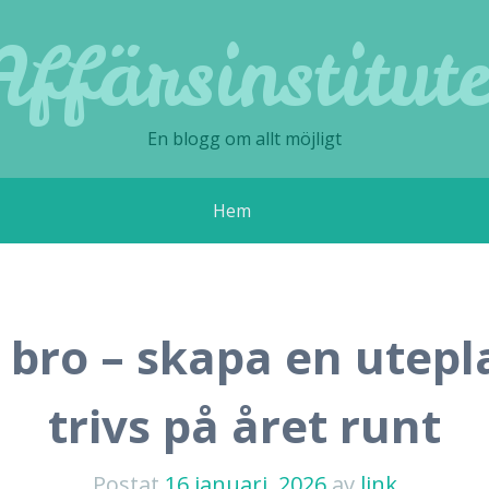
Affärsinstitute
En blogg om allt möjligt
Hem
bro – skapa en utepl
trivs på året runt
Postat
16 januari, 2026
av
link